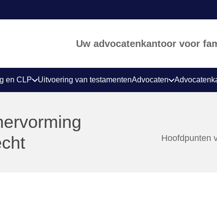
Uw advocatenkantoor voor fami
ng en CLP
Uitvoering van testamenten
Advocaten
Advocatenk
hervorming
echt
Hoofdpunten v