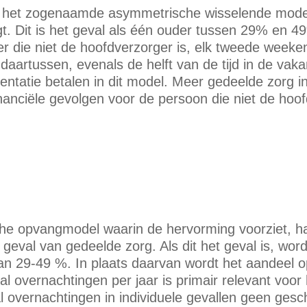
op het zogenaamde asymmetrische wisselende mode
gt. Dit is het geval als één ouder tussen 29% en 4
r die niet de hoofdverzorger is, elk tweede weeke
daartussen, evenals de helft van de tijd in de vaka
mentatie betalen in dit model. Meer gedeelde zorg in
inanciële gevolgen voor de persoon die niet de hoo
he opvangmodel waarin de hervorming voorziet, han
 geval van gedeelde zorg. Als dit het geval is, wo
n 29-49 %. In plaats daarvan wordt het aandeel
tal overnachtingen per jaar is primair relevant voor
l overnachtingen in individuele gevallen geen gesch