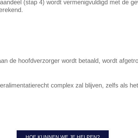
saandeel (stap 4) wordt vermenigvuldigd met de gew
berekend.
e aan de hoofdverzorger wordt betaald, wordt afget
nderalimentatierecht complex zal blijven, zelfs als
HOE KUNNEN WE JE HELPEN?